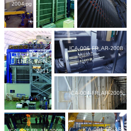
2004jpg
ICA-006-FR_AR-2008
ICA-009-
LNGS_INFN-
2011
ICA-004-FR_AR-2005
ICA-001-FR_AR-