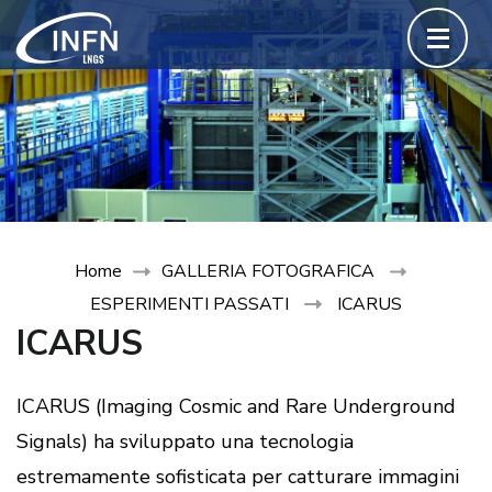
Passa
al
contenuto
(premi
invio)
Home
GALLERIA FOTOGRAFICA
ESPERIMENTI PASSATI
ICARUS
ICARUS
ICARUS (Imaging Cosmic and Rare Underground
Signals) ha sviluppato una tecnologia
estremamente sofisticata per catturare immagini