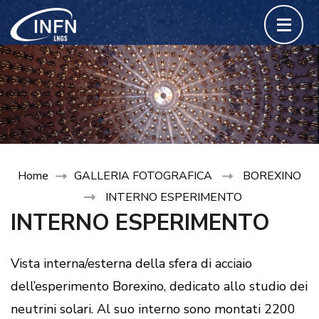
Passa
al
contenuto
(premi
invio)
Home
GALLERIA FOTOGRAFICA
BOREXINO
INTERNO ESPERIMENTO
INTERNO ESPERIMENTO
Vista interna/esterna della sfera di acciaio
dell’esperimento Borexino, dedicato allo studio dei
neutrini solari. Al suo interno sono montati 2200