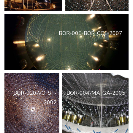
BOR-005-BOR_COL-2007
BOR-020-VO_ST-
BOR-004-MA_GA-2005
2002